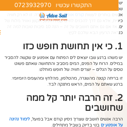
יש אנשים שאוהבים ים. יש אנשים שאוהבים אדרנלין. ויש את אלה
התקשרו עכשיו 0723932970
שמבינים שאפשר לשלב בין שניהם! בשנים האחרונות יותר ויותר
אנשים בוחרים לעשות
קורס אופנוע ים
,
ולא במקרה. זו לא רק חוויה
כיפית, אלא גם דרך להכניס לחיים קצת חופש, אקשן ואוויר מלוח של
ים. אז אם גם אתם חושבים על זה – הנה 10 סיבות טובות למה זה
כנראה הרעיון הבא שלכם לקיץ.
1. כי אין תחושת חופש כזו
יש משהו ברגע שבו יוצאים לים הפתוח עם אופנוע ים שקשה להסביר
במילים. הרוח על הפנים, המים מסביב והתחושה שאתם פשוט
טסים על הגלים – יוצרים חוויה של חופש מוחלט.
זו בריחה קטנה מהשגרה, מהטלפון, מהלחץ ומהעומס היומיומי.
ברגע שאתם על המים, הראש מתנקה לבד.
2. זה הרבה יותר קל ממה
שחושבים
הרבה אנשים חושבים שצריך ניסיון קודם אבל בפועל,
לימוד נהיגה
על אופנוע ים
בנוי בדיוק בשביל מתחילים.