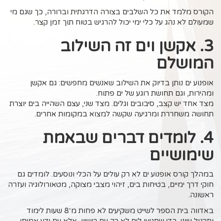
הקורס מלמד את כל השלבים בצורה הדרגתית וברורה, כך שגם מי
שמעולם לא נהג על כלי ימי יכול להרגיש בטוח תוך זמן קצר.
3. אקשן וים זה השילוב
המושלם
אופנוע ים נותן בדיוק את השילוב שאנשים מחפשים: גם אקשן
ומהירות, וגם תחושת רוגע של ים פתוח.
מצד אחד יש קצב, סיבובים וגלים. מצד שני, עצם השהייה בים יוצרת
תחושה משחררת ומרגיעה שקשה למצוא במקומות אחרים.
4. לומדים דברים שבאמת
שימושיים
במהלך קורס אופנוע ים לא רק עולים על הכלי ונוסעים. לומדים גם
חוקי דרך ימיים, בטיחות בים, זיהוי מצבי מצוקה, מטאורולוגיה ועזרה
ראשונה.
באדווה בית הספר לשייט משקיעים לא פחות מ־8 שעות לימוד
ותרגול עיוני, כדי שתגיעו לים לא רק עם רישיון, אלא עם ידע אמיתי